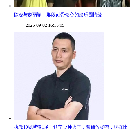
​陈晓与赵丽颖：那段刻骨铭心的娱乐圈情缘
2025-09-02 16:15:05
​执教19场就输1场！辽宁少帅火了，曾辅佐杨鸣，现在比