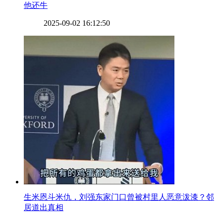
他还牛
2025-09-02 16:12:50
​生米恩斗米仇，刘强东家门口曾被村里人恶意泼漆？邻
居道出真相