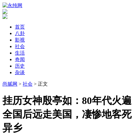
首页
八卦
影视
社会
生活
奇闻
历史
杂谈
尚腻网
>
社会
> 正文
​挂历女神殷亭如：80年代火遍
全国后远走美国，凄惨地客死
异乡