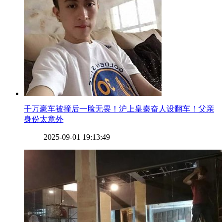
​千万豪车被撞后一脸无畏！沪上皇秦奋人设翻车！父亲
身份太意外
2025-09-01 19:13:49