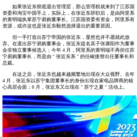
如果张近东彻底退出管理层，那么管理权就来到了江苏国
资委和淘宝中国手上，实际上，在张近东辞职后，是由阿里系
的黄明端执掌苏宁易购董事长。江苏国资委有资金，阿里系有
资源，或许这也是张近东毅然选择退出的重要原因。
但一手打造出苏宁帝国的张近东，显然也并不愿就此放
弃。在退出苏宁易购董事会，张近东提名其子张康阳作为董事
会非独立董事候选人；今年 4 月，阿里系的黄明端不再担任苏
宁易购董事长，而是由 " 张近东系 " 的任峻接替出任董事长和
总裁。
在这之后，张近东也越来越频繁地出现在大众视野。去年
4 月，张近东以苏宁集团董事长的身份出现在家电品牌商的核
心高层会面；8 月，张近东又出现在 " 苏宁之夏 " 活动上。