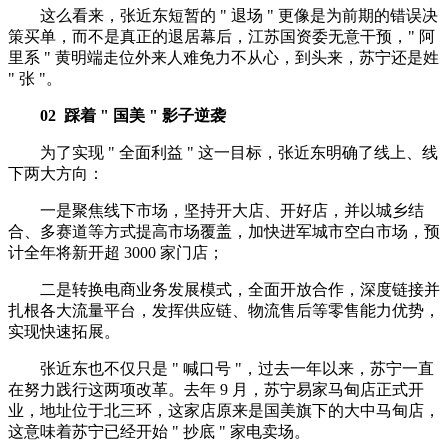
这么看来，张近东短暂的 " 退场 " 更像是为前期的错误决
策买单，而不是真正的退居幕后，江苏国资委无意干预，" 阿
里系 " 黄明端走位外来人难免力不从心，到头来，苏宁还是姓
" 张 "。
02
踩着 " 国美 " 影子逆袭
为了实现 " 全面利益 " 这一目标，张近东明确了线上、线
下两大方向：
一是聚焦线下市场，坚持开大店、开好店，并以城乡结
合、多赛道等方式提高市场覆盖，加快进军城市空白市场，预
计全年将新开超 3000 家门店；
二是转换电商业务发展模式，全面开放合作，深度链接并
扎根各大流量平台，发挥供应链、物流售后等零售能力优势，
实现快速拓展。
张近东也不仅只是 " 喊口号 "，过去一年以来，苏宁一直
在努力践行这两项改革。去年 9 月，苏宁易家马甸店正式开
业，地址位于北三环，这家店原来是国美旗下的大中马甸店，
这意味着苏宁已经开始 " 抄底 " 家电卖场。