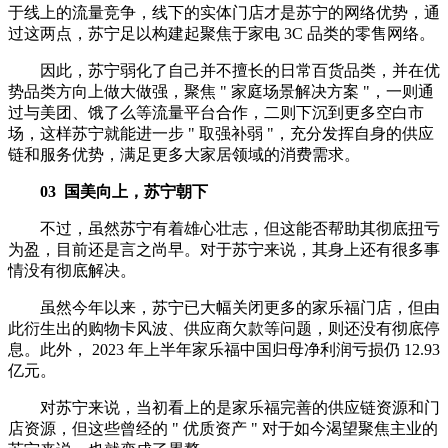
于线上的流量竞争，线下的实体门店才是苏宁的网络优势，通
过这两点，苏宁足以构建起聚焦于家电 3C 品类的零售网络。
因此，苏宁弱化了自己并不擅长的日常百货品类，并在优
势品类方向上做大做强，聚焦 " 家庭场景解决方案 "，一则通
过与美团、饿了么等流量平台合作，二则下沉到更多空白市
场，这样苏宁就能进一步 " 取强补弱 "，充分发挥自身的供应
链和服务优势，满足更多大家居领域的消费需求。
03
国美向上，苏宁朝下
不过，虽然苏宁有着雄心壮志，但这能否帮助其彻底扭亏
为盈，目前还是言之尚早。对于苏宁来说，其身上还有很多事
情没有彻底解决。
虽然今年以来，苏宁已大幅关闭更多的家乐福门店，但由
此衍生出的购物卡风波、供应商欠款等问题，则还没有彻底停
息。此外， 2023 年上半年家乐福中国归母净利润亏损仍 12.93
亿元。
对苏宁来说，当初看上的是家乐福完善的供应链资源和门
店资源，但这些曾经的 " 优质资产 " 对于如今渴望聚焦主业的