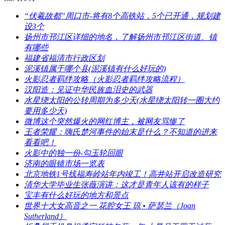
​“伏羲故都”周口市-将有8个高铁站，5个已开通，规划建
设3个
​扬州市邗江区详细的地名，了解扬州市邗江区街道、镇
有哪些
​福建省福清市行政区划
​泥溪镇属于哪个县(泥溪镇有什么好玩的)
​火影忍者羁绊攻略（火影忍者羁绊攻略流程）
​汉阳造：见证中华民族血泪史的武器
​水星绕太阳的公转周期为多少天(水星绕太阳转一圈大约
要用多少天)
​微博这个突然爆火的网红博主，被网友骂惨了
​王者荣耀：嗨氏楚河事件的始末是什么？不知道的进来
看看吧！
​火影中的独一份-勾玉轮回眼
​济南的眼镜市场一览表
​北京地铁1号线福寿岭站年内竣工！高井站开启改造研究
​清华大学毕业生张薇演讲：这才是青年人该有的样子
​宝丰有什么好玩的地方和景点
​世界十大女高音之一 花腔女王 琼 • 萨瑟兰（Joan
Sutherland）