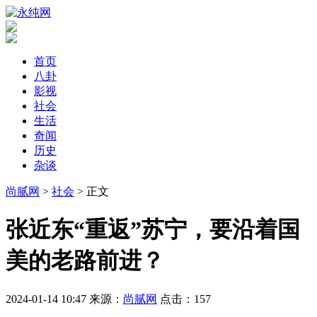
首页
八卦
影视
社会
生活
奇闻
历史
杂谈
尚腻网
>
社会
> 正文
​张近东“重返”苏宁，要沿着国
美的老路前进？
2024-01-14 10:47
来源：
尚腻网
点击：
157