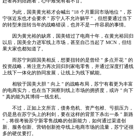
赶者再到陪跑者，心中难免有着不甘。
为此，国美黄光裕才会喊出 "18 个月重回市场地位 "，苏
宁张近东也才会要求 " 苏宁人不允许躺平 "，但想要通过当下
的转型来扭转当年的战略错误，也并不是一件容易的事情。
因为黄光裕的缺席，国美错过了电商十年，在黄光裕回归
以后，国美全力进军线上市场，甚至自己当起了 MCN，但结
果大家也都知道了。
而苏宁则跟国美相反，想要扭转的是曾经 " 多点开花 " 的
投资战略，将注意力再次回归到家电零售，并通过深度打通线
上线下一体化的协同发展，让线上为线下赋能。
相较于国美大胆 " 向上 " 的战略布局，苏宁有着更为丰富
的电商实力，也在当下洞察到线上市场的拥挤度，或许 " 向下
" 真的能为其博得一线生机。
不过，正如上文所言，债务危机、资产包袱、亏损压力，
仍是悬在苏宁头上的利剑，要在这样的背景下杀出一条 " 新路
"，将很考验苏宁新零售战略的创新能力，如何通过渠道创
新、服务创新、营销创新抢夺线上电商市场的流量，苏宁还很
多的硬仗要打。