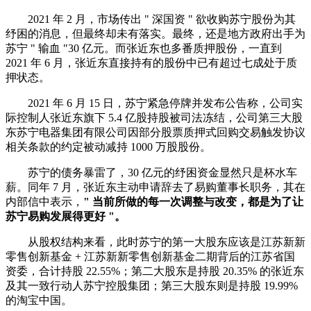
2021 年 2 月，市场传出 " 深国资 " 欲收购苏宁股份为其
纾困的消息，但最终却未有落实。最终，还是地方政府出手为
苏宁 " 输血 "30 亿元。而张近东也多番质押股份，一直到
2021 年 6 月，张近东直接持有的股份中已有超过七成处于质
押状态。
2021 年 6 月 15 日，苏宁紧急停牌并发布公告称，公司实
际控制人张近东旗下 5.4 亿股持股被司法冻结，公司第三大股
东苏宁电器集团有限公司因部分股票质押式回购交易触发协议
相关条款的约定被动减持 1000 万股股份。
苏宁的债务暴雷了，30 亿元的纾困资金显然只是杯水车
薪。同年 7 月，张近东主动申请辞去了易购董事长职务，其在
内部信中表示，
" 当前所做的每一次调整与改变，都是为了让
苏宁易购发展得更好 "。
从股权结构来看，此时苏宁的第一大股东应该是江苏新新
零售创新基金 + 江苏新新零售创新基金二期背后的江苏省国
资委，合计持股 22.55%；第二大股东是持股 20.35% 的张近东
及其一致行动人苏宁控股集团；第三大股东则是持股 19.99%
的淘宝中国。