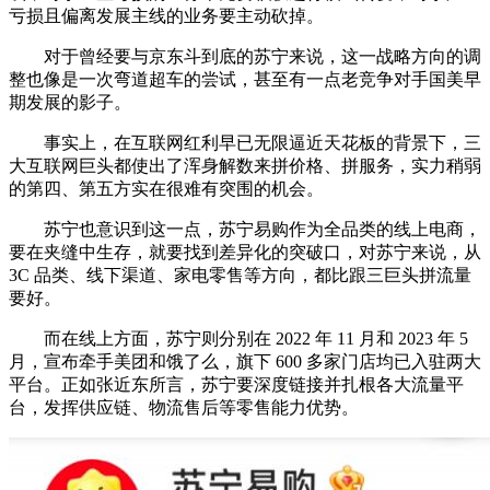
亏损且偏离发展主线的业务要主动砍掉。
对于曾经要与京东斗到底的苏宁来说，这一战略方向的调
整也像是一次弯道超车的尝试，甚至有一点老竞争对手国美早
期发展的影子。
事实上，在互联网红利早已无限逼近天花板的背景下，三
大互联网巨头都使出了浑身解数来拼价格、拼服务，实力稍弱
的第四、第五方实在很难有突围的机会。
苏宁也意识到这一点，苏宁易购作为全品类的线上电商，
要在夹缝中生存，就要找到差异化的突破口，对苏宁来说，从
3C 品类、线下渠道、家电零售等方向，都比跟三巨头拼流量
要好。
而在线上方面，苏宁则分别在 2022 年 11 月和 2023 年 5
月，宣布牵手美团和饿了么，旗下 600 多家门店均已入驻两大
平台。正如张近东所言，苏宁要深度链接并扎根各大流量平
台，发挥供应链、物流售后等零售能力优势。