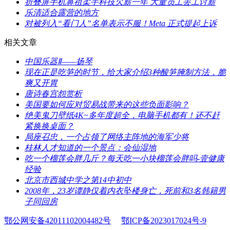
​折叠屏手机鼻祖柔宇科技欠薪一年 大量员工罢工讨薪
​乐清适合露营的地方
​对被列入“看门人”名单表示不服！Meta 正式提起上诉
相关文章
​中国乐器Ⅱ——扬琴
​现在正是吃笋的时节，给大家介绍3种酸笋腌制方法，脆
爽又开胃
​唐诗春宫怨赏析
​美国要如何应对贸易战带来的这些负面影响？
​绝美鬼刀壁纸4K~多年度超全，电脑手机都有！还不赶
紧换换桌面？
​局座召忠，一个占领了网络主阵地的海军少将
​桂林人才知道的一个景点：会仙湿地
​吃一个榴莲会胖几斤？每天吃一小块榴莲会胖吗-壹健康
经验
​北京市西城中学之第14中初中
​2008年，23岁谭静仅着内衣坠楼身亡，死前和3名韩籍男
子同回房
鄂公网安备42011102004482号
鄂ICP备2023017024号-9