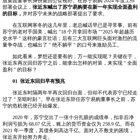
股集团董事长身份重回公众视野。在苏宁易购 2024 年度工作
部署会议上，
张近东喊出了苏宁易购要在新一年实现全面盈利
的目标，
并对苏宁未来的战略部署提出了要求。
在互联网寒冬的这几年里，老总喊话早已是寻常事。前有
苏宁的老对手国美，喊出 "18 个月拿回市场 ""2025 年超越历
史水平 " 这样的豪言壮语；后有三大互联网巨头面对激烈的流
量争夺战，也喊出了 " 绝不躺平 " 的口号来激励员工。
如此看来，梦想还是要有的，万一能实现呢？关键在于，
张近东再次回归苏宁之后，能拿出怎样的对策，来实现 " 全面
盈利 " 的目标？
01
张近东回归早有预兆
张近东时隔两年半再次回归台面，但却不代表苏宁已经走
过了 " 至暗时刻 "。早在张近东辞任苏宁易购董事长之前，苏
宁的危机便已经开始爆发。
2020 年，苏宁交出了一张十分扎眼的成绩单，扣非后净
利润亏损为 68.07 亿元，账上的货币资金仅为 258.9 亿。而在
2021 年一季度，其债务则高达千亿。面对入不敷支的困境，
张近东开始努力奔走。