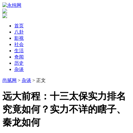
首页
八卦
影视
社会
生活
奇闻
历史
杂谈
尚腻网
>
杂谈
> 正文
​远大前程：十三太保实力排名
究竟如何？实力不详的瞎子、
秦龙如何