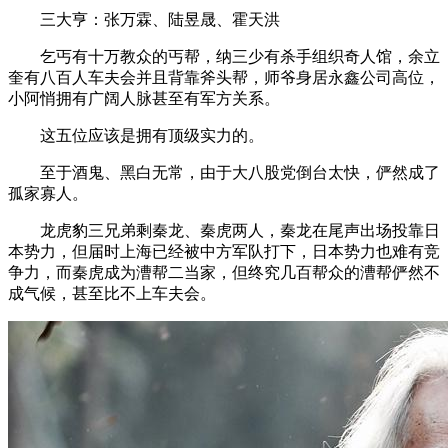
三大亨：张万霖、陆昱晟、霍天洪
乞丐有十万教众的丐帮，纳三少有杀手组织奇人馆，余立
奎有八百人车夫会并且背靠斧头帮，师爷身居永鑫公司高位，
小阿悄拥有广阔人脉甚至有军方关系。
这五位应该是拥有顶级实力的。
至于酒鬼、黑白无常，由于大八股党倒台太快，俨然成了
孤家寡人。
龙虎豹三兄弟剩秦龙、秦虎两人，秦龙在尾声出场投靠日
本势力，但届时上海已经被中方军队打下，日本势力也难有竞
争力，而秦虎成为漕帮二当家，但终究几百帮众的漕帮俨然不
成气候，甚至比不上车夫会。