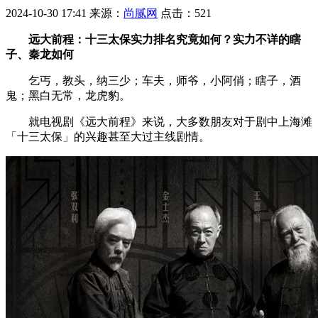
2024-10-30 17:41
来源：
尚腻网
点击：
521
远大前程：十三太保实力排名究竟如何？实力不详的瞎
子、秦龙如何
乞丐，教头，纳三少；车夫，师爷，小阿俏；瞎子，酒
鬼；黑白无常，龙虎豹。
就电视剧《远大前程》来说，大多数朋友对于剧中上海滩
「十三太保」的兴趣甚至大过主线剧情。