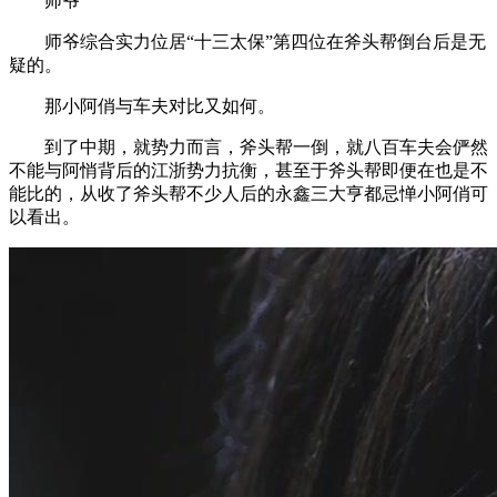
师爷
师爷综合实力位居“十三太保”第四位在斧头帮倒台后是无
疑的。
那小阿俏与车夫对比又如何。
到了中期，就势力而言，斧头帮一倒，就八百车夫会俨然
不能与阿悄背后的江浙势力抗衡，甚至于斧头帮即便在也是不
能比的，从收了斧头帮不少人后的永鑫三大亨都忌惮小阿俏可
以看出。