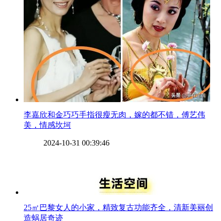
​李嘉欣和金巧巧手指很瘦无肉，嫁的都不错，傅艺伟
美，情感坎坷
2024-10-31 00:39:46
​25㎡巴黎女人的小家，精致复古功能齐全，清新美丽创
造蜗居奇迹