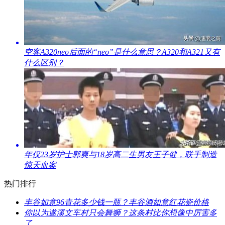
​空客A320neo后面的“neo”是什么意思？A320和A321又有
什么区别？
​年仅23岁护士郭爽与18岁高二生男友王子健，联手制造
惊天血案
热门排行
丰谷如意96青花多少钱一瓶？丰谷酒如意红花瓷价格
​你以为遂溪文车村只会舞狮？这条村比你想像中厉害多
了