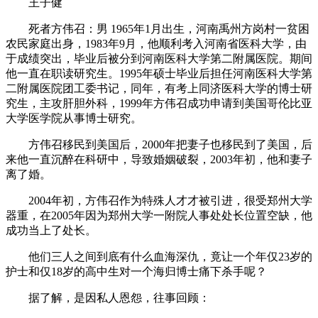
王子健
死者方伟召：男 1965年1月出生，河南禹州方岗村一贫困
农民家庭出身，1983年9月，他顺利考入河南省医科大学，由
于成绩突出，毕业后被分到河南医科大学第二附属医院。期间
他一直在职读研究生。1995年硕士毕业后担任河南医科大学第
二附属医院团工委书记，同年，有考上同济医科大学的博士研
究生，主攻肝胆外科，1999年方伟召成功申请到美国哥伦比亚
大学医学院从事博士研究。
方伟召移民到美国后，2000年把妻子也移民到了美国，后
来他一直沉醉在科研中，导致婚姻破裂，2003年初，他和妻子
离了婚。
2004年初，方伟召作为特殊人才才被引进，很受郑州大学
器重，在2005年因为郑州大学一附院人事处处长位置空缺，他
成功当上了处长。
他们三人之间到底有什么血海深仇，竟让一个年仅23岁的
护士和仅18岁的高中生对一个海归博士痛下杀手呢？
据了解，是因私人恩怨，往事回顾：