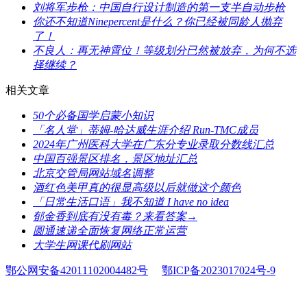
​刘将军步枪：中国自行设计制造的第一支半自动步枪
​你还不知道Ninepercent是什么？你已经被同龄人抛弃
了！
​不良人：再无神霄位！等级划分已然被放弃，为何不选
择继续？
相关文章
​50个必备国学启蒙小知识
​「名人堂」蒂姆-哈达威生涯介绍 Run-TMC成员
​2024年广州医科大学在广东分专业录取分数线汇总
​中国百强景区排名，景区地址汇总
​北京交管局网站域名调整
​酒红色美甲真的很显高级以后就做这个颜色
​「日常生活口语」我不知道 I have no idea
​郁金香到底有没有毒？来看答案→
​圆通速递全面恢复网络正常运营
​大学生网课代刷网站
鄂公网安备42011102004482号
鄂ICP备2023017024号-9