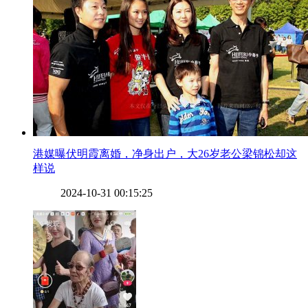
​港媒曝伏明霞离婚，净身出户，大26岁老公梁锦松却这
样说
2024-10-31 00:15:25