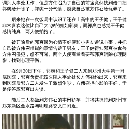
调到人事处工作，但是方伟召为了自己的前途竟然找到借口把
郭爽给开除了，郭爽十分气愤，感觉自己被方伟召给玩弄了。
后来她在一次饭局中认识了还在上高中的王子健，王子健
非常喜欢这位比自己大5岁的姐姐郭爽，而郭爽也感觉王子健
感情纯真，两人便拍拖了。
被开除后的郭爽因为心情不好便和小男友诉说心事，并把
自己被方伟召糟蹋的事情告诉了男友，王子健得知郭爽被禽兽
方伟召侵犯，怒不可遏。两个人便商量着要帮郭爽消除心理阴
影，找到心理平衡。
在9月30日下午，郭爽和王子健二人来到郑州大学第一附
属医院，郭爽负责把该医院人事处处长方伟召约出来，郭爽来
到医院后郭方二人发生了激烈争吵，方伟召担心影响不好，于
是便答应郭爽出去谈。
随后二人都坐到方伟召的本田轿车，并将其挟持到郑州市
郑东新区金水路与明理路交叉口附近。