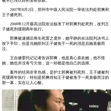
被早已埋伏好的警察抓获。
2007年8月2日，郑州市中级人民法院一审依法判处郭爽和
王子健死刑。
2008年12月最高法院依法核准了对郭爽判处死刑，改判王
子健死刑缓期两年执行。
郭爽被逮捕后将生死置之度外，她平静的在法院判决书上
按下手印，但是当她听到王子健免于一死的消息后她喜极而
泣。
王自健委托记记者告诉郭爽，他是真心喜欢她，他不怪
她，她也并没有亏欠他，这一却都是他自己的选择。
案件的结局非常伤感，是护士郭爽被判死刑，王子健被判
死缓两年执行，特别是郭爽得知王子健被免于一死喜极而泣的
那一幕，实在让人心酸。