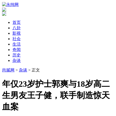
首页
八卦
影视
社会
生活
奇闻
历史
杂谈
尚腻网
>
杂谈
> 正文
​年仅23岁护士郭爽与18岁高二
生男友王子健，联手制造惊天
血案