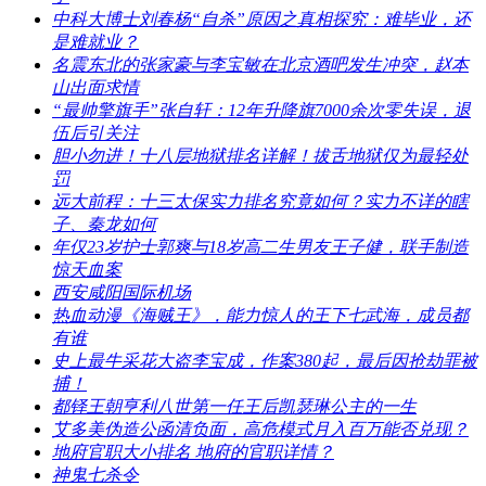
​中科大博士刘春杨“自杀”原因之真相探究：难毕业，还
是难就业？
​名震东北的张家豪与李宝敏在北京酒吧发生冲突，赵本
山出面求情
​“最帅擎旗手”张自轩：12年升降旗7000余次零失误，退
伍后引关注
​胆小勿进！十八层地狱排名详解！拔舌地狱仅为最轻处
罚
​远大前程：十三太保实力排名究竟如何？实力不详的瞎
子、秦龙如何
​年仅23岁护士郭爽与18岁高二生男友王子健，联手制造
惊天血案
​西安咸阳国际机场
​热血动漫《海贼王》，能力惊人的王下七武海，成员都
有谁
​史上最牛采花大盗李宝成，作案380起，最后因抢劫罪被
捕！
​都铎王朝亨利八世第一任王后凯瑟琳公主的一生
​艾多美伪造公函清负面，高危模式月入百万能否兑现？
​地府官职大小排名 地府的官职详情？
​神鬼七杀令