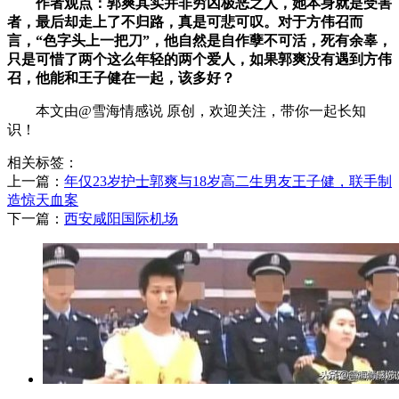
作者观点：郭爽其实并非穷凶极恶之人，她本身就是受害
者，最后却走上了不归路，真是可悲可叹。对于方伟召而
言，“色字头上一把刀”，他自然是自作孽不可活，死有余辜，
只是可惜了两个这么年轻的两个爱人，如果郭爽没有遇到方伟
召，他能和王子健在一起，该多好？
本文由@雪海情感说 原创，欢迎关注，带你一起长知
识！
相关标签：
上一篇：
​年仅23岁护士郭爽与18岁高二生男友王子健，联手制
造惊天血案
下一篇：
​西安咸阳国际机场